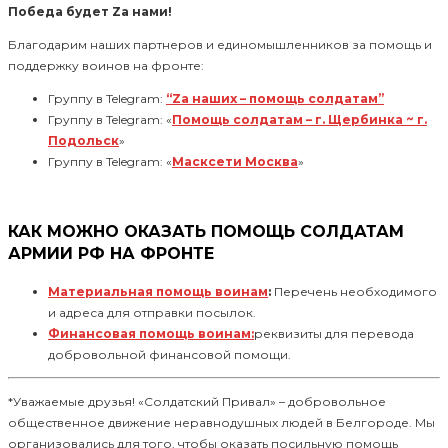
Победа будет Zа нами!
Благодарим наших партнеров и единомышленников за помощь и
поддержку воинов на фронте:
Группу в Telegram:
“Zа наших – помощь солдатам”
Группу в Telegram: «
Помощь солдатам – г. Щербинка ~ г.
Подольск
»
Группу в Telegram: «
M
асксети Москва
»
КАК МОЖНО ОКАЗАТЬ ПОМОЩЬ СОЛДАТАМ
АРМИИ РФ НА ФРОНТЕ
Материальная помощь воинам
:
Перечень необходимого
и адреса для отправки посылок.
Финансовая помощь воинам:
реквизиты для перевода
добровольной финансовой помощи.
*Уважаемые друзья! «Солдатский Привал» – добровольное
общественное движение неравнодушных людей в Белгороде. Мы
организовались для того, чтобы оказать посильную помощь