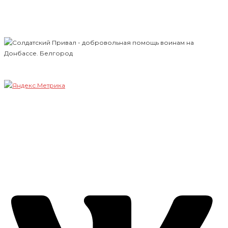
Всё для фронта!
Всё для Победы!
Наши гости
Солдатский Привал г. Белгород
Добровольное оказание помощи солдатам ВС РФ на
фронте и по дороге на фронт Донбасса
+7(919) 286-34-58