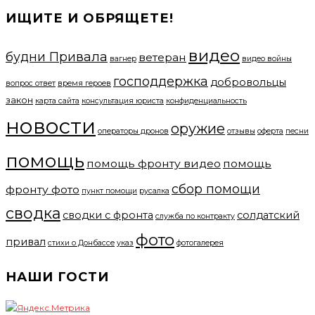
ИЩИТЕ И ОБРЯЩЕТЕ!
видео
будни Привала
ветеран
вагнер
видео войны
господдержка
добровольцы
вопрос ответ
время героев
закон
карта сайта
консультация юриста
конфиденциальность
новости
оружие
операторы дронов
отзывы
оферта
песни
помощь
помощь фронту видео
помощь
сбор помощи
фронту фото
пункт помощи
русалка
сводка
сводки с фронта
солдатский
служба по контракту
фото
привал
стихи о Донбассе
указ
фотогалерея
НАШИ ГОСТИ