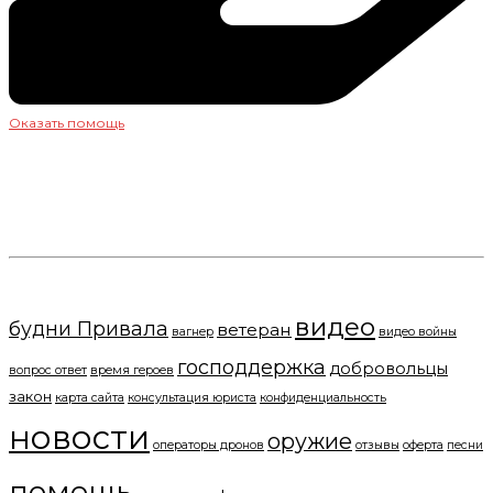
Оказать помощь
+7(919) 286-34-58
пишите нам
Ищите и обрящете!
видео
будни Привала
ветеран
вагнер
видео войны
господдержка
добровольцы
вопрос ответ
время героев
закон
карта сайта
консультация юриста
конфиденциальность
новости
оружие
операторы дронов
отзывы
оферта
песни
помощь