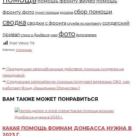
помощь фронту видео
помощь
сбор помощи
фронту фото
пункт помощи
русалка
сводка
сводки с фронта
солдатский
служба по контракту
фото
привал
стихи о Донбассе
указ
фотогалерея
Post Views:
76
Метки
:
помощь
Читать далее статьи
Предыдущая запись
Военные действия: помощь солдатам на
передовой
Следующая запись
Какую помощь получают ветераны СВО, как
работает Фонд «Защитники Отечества»?
ВАМ ТАКЖЕ МОЖЕТ ПОНРАВИТЬСЯ
КАКАЯ ПОМОЩЬ ВОИНАМ ДОНБАССА НУЖНА В
2023 Г.