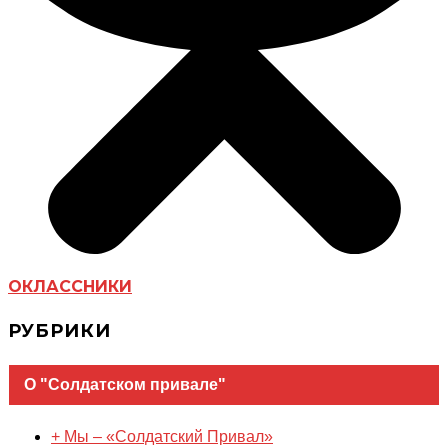
ОКЛАССНИКИ
РУБРИКИ
О "Солдатском привале"
+ Мы – «Солдатский Привал»