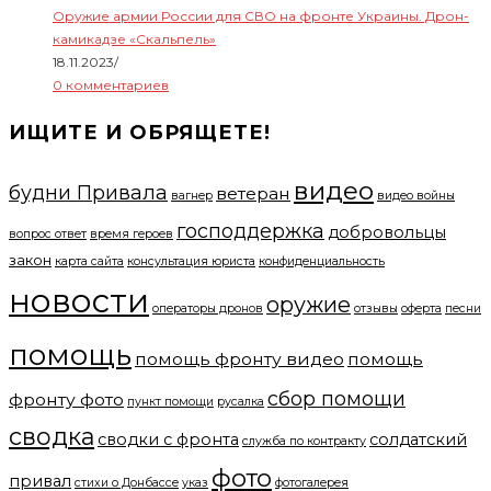
Оружие армии России для СВО на фронте Украины. Дрон-
камикадзе «Скальпель»
18.11.2023
/
0 комментариев
ИЩИТЕ И ОБРЯЩЕТЕ!
видео
будни Привала
ветеран
вагнер
видео войны
господдержка
добровольцы
вопрос ответ
время героев
закон
карта сайта
консультация юриста
конфиденциальность
новости
оружие
операторы дронов
отзывы
оферта
песни
помощь
помощь фронту видео
помощь
сбор помощи
фронту фото
пункт помощи
русалка
сводка
сводки с фронта
солдатский
служба по контракту
фото
привал
стихи о Донбассе
указ
фотогалерея