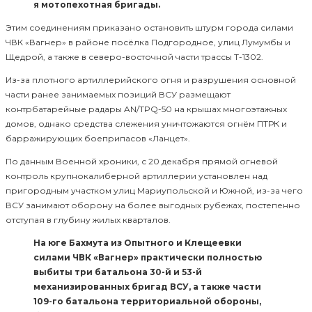
я мотопехотная бригады.
Этим соединениям приказано остановить штурм города силами
ЧВК «Вагнер» в районе посёлка Подгородное, улиц Лумумбы и
Щедрой, а также в северо-восточной части трассы Т-1302.
Из-за плотного артиллерийского огня и разрушения основной
части ранее занимаемых позиций ВСУ размещают
контрбатарейные радары AN/TPQ-50 на крышах многоэтажных
домов, однако средства слежения уничтожаются огнём ПТРК и
барражирующих боеприпасов «Ланцет».
По данным Военной хроники, с 20 декабря прямой огневой
контроль крупнокалиберной артиллерии установлен над
пригородным участком улиц Мариупольской и Южной, из-за чего
ВСУ занимают оборону на более выгодных рубежах, постепенно
отступая в глубину жилых кварталов.
На юге Бахмута из Опытного и Клещеевки
силами ЧВК «Вагнер» практически полностью
выбиты три батальона 30-й и 53-й
механизированных бригад ВСУ, а также части
109-го батальона территориальной обороны,