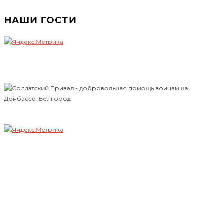
НАШИ ГОСТИ
Всё для фронта!
Всё для Победы!
Наши гости
Солдатский Привал г. Белгород
Добровольное оказание помощи солдатам ВС РФ на
фронте и по дороге на фронт Донбасса
+7(919) 286-34-58