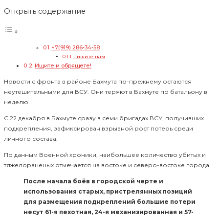
Открыть содержание
+7(919) 286-34-58
пишите нам
Ищите и обрящете!
Новости с фронта в районе Бахмута по-прежнему остаются
неутешительными для ВСУ. Они теряют в Бахмуте по батальону в
неделю
С 22 декабря в Бахмуте сразу в семи бригадах ВСУ, получивших
подкрепления, зафиксирован взрывной рост потерь среди
личного состава.
По данным Военной хроники, наибольшее количество убитых и
тяжелораненых отмечается на востоке и северо-востоке города.
После начала боёв в городской черте и
использования старых, пристрелянных позиций
для размещения подкреплений большие потери
несут 61-я пехотная, 24-я механизированная и 57-