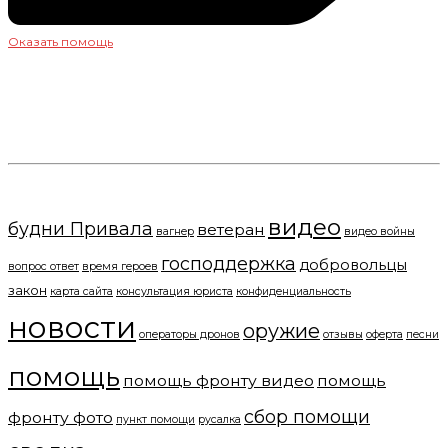
Оказать помощь
+7(919) 286-34-58
пишите нам
Ищите и обрящете!
видео
будни Привала
ветеран
вагнер
видео войны
господдержка
добровольцы
вопрос ответ
время героев
закон
карта сайта
консультация юриста
конфиденциальность
новости
оружие
операторы дронов
отзывы
оферта
песни
помощь
помощь фронту видео
помощь
сбор помощи
фронту фото
пункт помощи
русалка