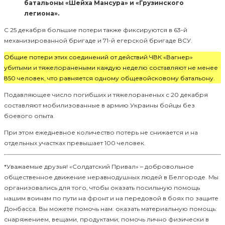
батальоны «Шейха Мансура» и «Грузинского
легиона».
С 25 декабря большие потери также фиксируются в 63-й
механизированной бригаде и 71-й егерской бригаде ВСУ.
Общие потери этих соединений от действий ЧВК «Вагнер»
убитыми и тяжелоранеными каждую неделю составляют не менее
850 человек, что равняется одному общевойсковому батальону.
Подавляющее число погибших и тяжелораненых с 20 декабря
составляют мобилизованные в армию Украины бойцы без
боевого опыта.
При этом ежедневное количество потерь не снижается и на
отдельных участках превышает 100 человек.
*Уважаемые друзья! «Солдатский Привал» – добровольное
общественное движение неравнодушных людей в Белгороде. Мы
организовались для того, чтобы оказать посильную помощь
нашим воинам по пути на фронт и на передовой в боях по защите
Донбасса. Вы можете помочь нам: оказать материальную помощь:
снаряжением, вещами, продуктами; помочь лично физически в