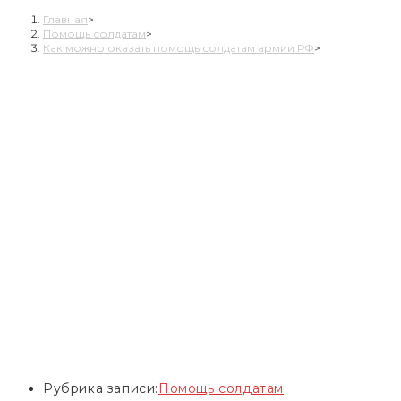
Главная
>
Помощь солдатам
>
Как можно оказать помощь солдатам армии РФ
>
Рубрика записи:
Помощь солдатам