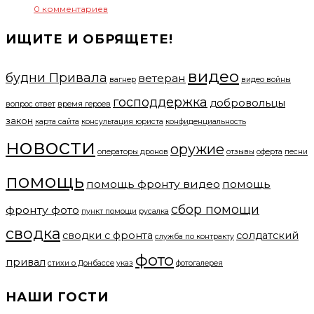
0 комментариев
ИЩИТЕ И ОБРЯЩЕТЕ!
видео
будни Привала
ветеран
вагнер
видео войны
господдержка
добровольцы
вопрос ответ
время героев
закон
карта сайта
консультация юриста
конфиденциальность
новости
оружие
операторы дронов
отзывы
оферта
песни
помощь
помощь фронту видео
помощь
сбор помощи
фронту фото
пункт помощи
русалка
сводка
сводки с фронта
солдатский
служба по контракту
фото
привал
стихи о Донбассе
указ
фотогалерея
НАШИ ГОСТИ