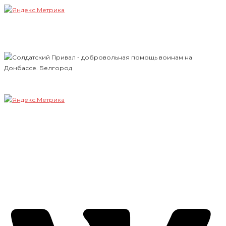
Всё для фронта!
Всё для Победы!
Наши гости
Солдатский Привал г. Белгород
Добровольное оказание помощи солдатам ВС РФ на
фронте и по дороге на фронт Донбасса
+7(919) 286-34-58