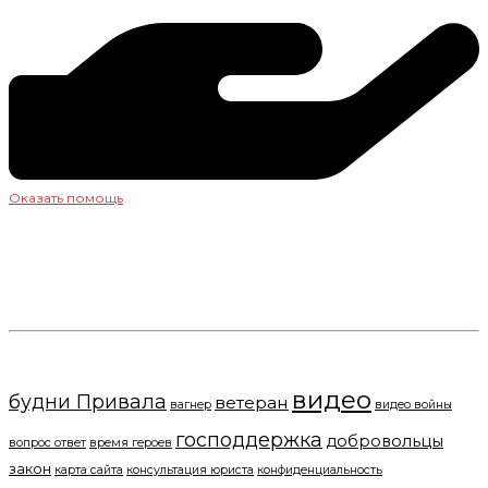
Оказать помощь
+7(919) 286-34-58
пишите нам
Ищите и обрящете!
видео
будни Привала
ветеран
вагнер
видео войны
господдержка
добровольцы
вопрос ответ
время героев
закон
карта сайта
консультация юриста
конфиденциальность