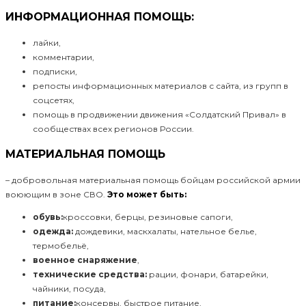
ИНФОРМАЦИОННАЯ ПОМОЩЬ:
лайки,
комментарии,
подписки,
репосты информационных материалов с сайта, из групп в
соцсетях,
помощь в продвижении движения «Солдатский Привал» в
сообществах всех регионов России.
МАТЕРИАЛЬНАЯ ПОМОЩЬ
– добровольная материальная помощь бойцам российской армии
воюющим в зоне СВО.
Это может быть:
обувь:
кроссовки, берцы, резиновые сапоги,
одежда:
дождевики, маскхалаты, нательное белье,
термобельё,
военное снаряжение
,
технические средства:
рации, фонари, батарейки,
чайники, посуда,
питание:
консервы, быстрое питание,