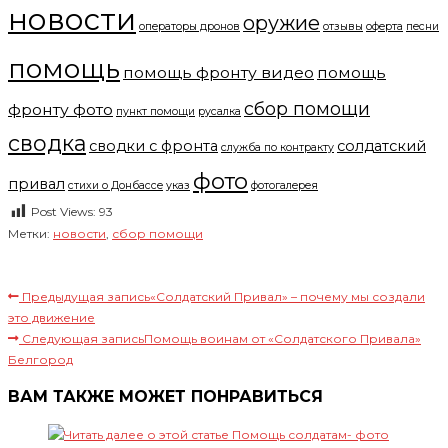
новости
оружие
операторы дронов
отзывы
оферта
песни
помощь
помощь фронту видео
помощь
сбор помощи
фронту фото
пункт помощи
русалка
сводка
сводки с фронта
солдатский
служба по контракту
фото
привал
стихи о Донбассе
указ
фотогалерея
Post Views:
93
Метки
:
новости
,
сбор помощи
Читать далее статьи
Предыдущая запись
«Солдатский Привал» – почему мы создали
это движение
Следующая запись
Помощь воинам от «Солдатского Привала»
Белгород
ВАМ ТАКЖЕ МОЖЕТ ПОНРАВИТЬСЯ